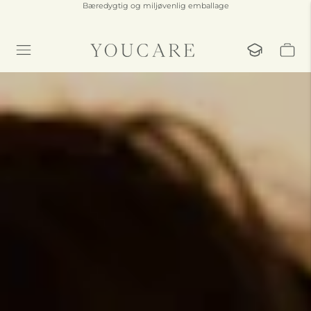
Fri fragt ved køb over 499 kr - Afsendes inden for 1-2 hverdage